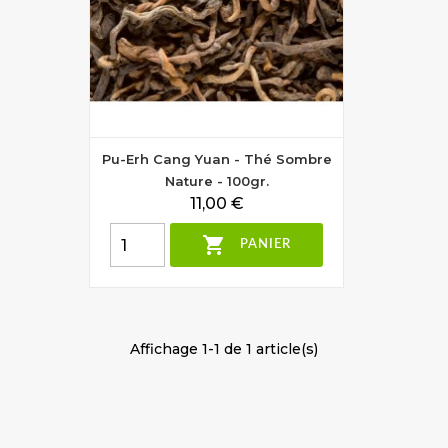
Pu-Erh Cang Yuan - Thé Sombre
Nature - 100gr.
Prix
11,00 €

PANIER
Affichage 1-1 de 1 article(s)